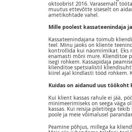
oktoobrist 2016. Varasemalt tööt
muutus ettevõtte siseselt on aida
ametikohtade vahel.
Mille poolest kassateenindaja ja
Kassateenindajana toimub kliendit
teel. Minu jaoks on kliente teeni
kontrollida kui näomiimikat. Eks
enamasti mõni mure. Klienditoe pö
isegi rohkem. Kassapidaja peamise
klienditoe spetsialistil kliendisuh
kiirel ajal kindlasti tööd rohkem
Kuidas on aidanud uus töökoht 
Kui klient kassas rahule ei jää, p
minimeerimiseks on seega väga ol
kassas. Kui reisija piletitega tek
poole ja meie võimalusel paranda
Peamine põhjus, millega ka kliend