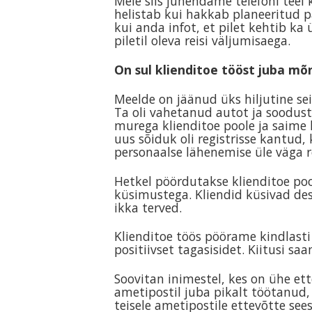
Meie siis juhendame telefoni teel
helistab kui hakkab planeeritud p
kui anda infot, et pilet kehtib ka
piletil oleva reisi väljumisaega.
On sul klienditoe tööst juba m
Meelde on jäänud üks hiljutine sei
Ta oli vahetanud autot ja soodust
murega klienditoe poole ja saime k
uus sõiduk oli registrisse kantud, ko
personaalse lähenemise üle väga rõ
Hetkel pöördutakse klienditoe po
küsimustega. Kliendid küsivad des
ikka terved.
Klienditoe töös pöörame kindlasti
positiivset tagasisidet. Kiitusi sa
Soovitan inimestel, kes on ühe et
ametipostil juba pikalt töötanud, 
teisele ametipostile ettevõtte see