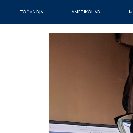
Skip
to
TÖÖANDJA
AMETIKOHAD
M
content