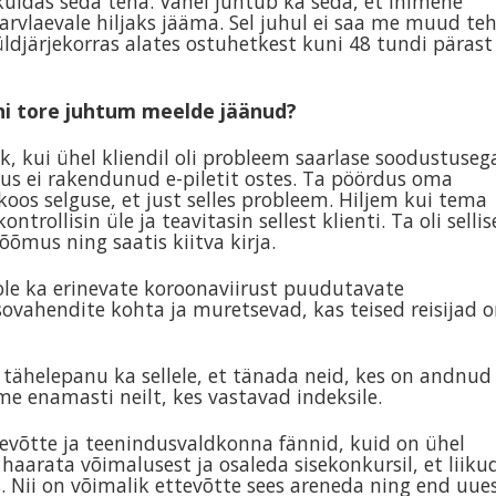
 kuidas seda teha. Vahel juhtub ka seda, et inimene
arvlaevale hiljaks jääma. Sel juhul ei saa me muud te
 üldjärjekorras alates ostuhetkest kuni 48 tundi pärast
õni tore juhtum meelde jäänud?
k, kui ühel kliendil oli probleem saarlase soodustuseg
us ei rakendunud e-piletit ostes. Ta pöördus oma
oos selguse, et just selles probleem. Hiljem kui tema
ntrollisin üle ja teavitasin sellest klienti. Ta oli sellis
õmus ning saatis kiitva kirja.
ole ka erinevate koroonaviirust puudutavate
ovahendite kohta ja muretsevad, kas teised reisijad 
 tähelepanu ka sellele, et tänada neid, kes on andnud
ame enamasti neilt, kes vastavad indeksile.
tevõtte ja teenindusvaldkonna fännid, kuid on ühel
haarata võimalusest ja osaleda sisekonkursil, et liiku
s. Nii on võimalik ettevõtte sees areneda ning end uue