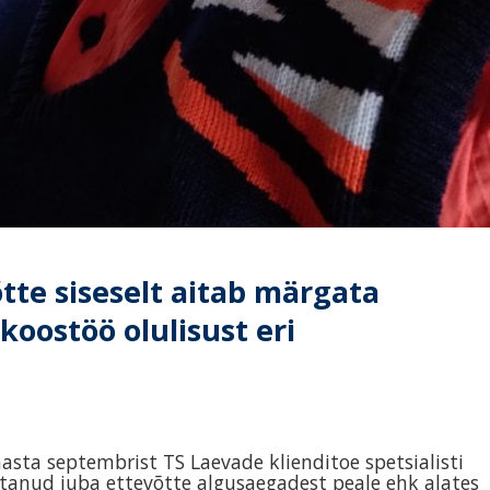
te siseselt aitab märgata
oostöö olulisust eri
asta septembrist TS Laevade klienditoe spetsialisti
ötanud juba ettevõtte algusaegadest peale ehk alates