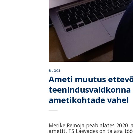
BLOGI
Ameti muutus ettevõt
teenindusvaldkonna k
ametikohtade vahel
Merike Reinoja peab alates 2020. a
ametit. TS Laevades on ta aga tö