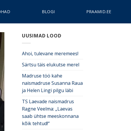
OHAD
BLOGI
PRAAMID.EE
UUSIMAD LOOD
Ahoi, tulevane meremees!
Särtsu täis elukutse merel
Madruse töö kahe
naismadruse Susanna Raua
ja Helen Lingi pilgu läbi
TS Laevade naismadrus
Ragne Veelma: „Laevas
saab ühtse meeskonnana
kõik tehtud!“