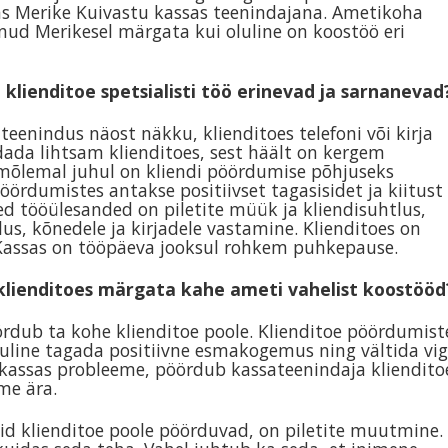
as Merike Kuivastu kassas teenindajana. Ametikoha
nud Merikesel märgata kui oluline on koostöö eri
 klienditoe spetsialisti töö erinevad ja sarnanevad
eenindus näost näkku, klienditoes telefoni või kirja
ndada lihtsam klienditoes, sest häält on kergem
 mõlemal juhul on kliendi pöördumise põhjuseks
ördumistes antakse positiivset tagasisidet ja kiitust
d tööülesanded on piletite müük ja kliendisuhtlus,
tlus, kõnedele ja kirjadele vastamine. Klienditoes on
. Kassas on tööpäeva jooksul rohkem puhkepause.
klienditoes märgata kahe ameti vahelist koostööd
öördub ta kohe klienditoe poole. Klienditoe pöördumist
uline tagada positiivne esmakogemus ning vältida vi
ib kassas probleeme, pöördub kassateenindaja kliendito
me ära.
id klienditoe poole pöörduvad, on piletite muutmine.