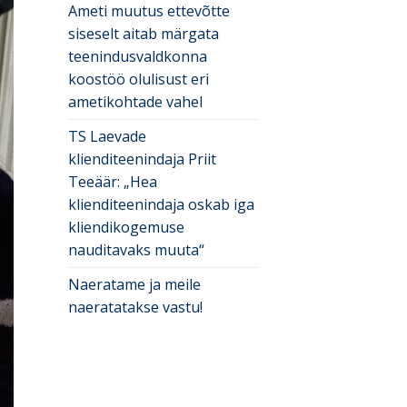
Ameti muutus ettevõtte
siseselt aitab märgata
teenindusvaldkonna
koostöö olulisust eri
ametikohtade vahel
TS Laevade
klienditeenindaja Priit
Teeäär: „Hea
klienditeenindaja oskab iga
kliendikogemuse
nauditavaks muuta“
Naeratame ja meile
naeratatakse vastu!